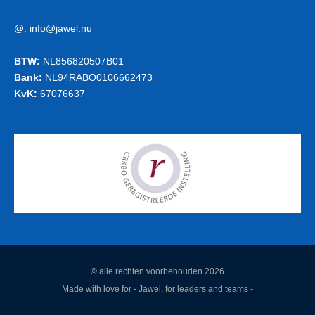
@:
info@jawel.nu
BTW:
NL856820507B01
Bank:
NL94RABO0106662473
KvK:
67076637
© alle rechten voorbehouden 2026
Made with love for - Jawel, for leaders and teams -