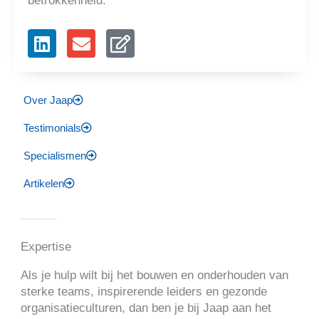
betrokkenheid.
L
E
E
i
n
d
n
v
i
k
e
t
Over Jaap
e
l
d
o
Testimonials
i
p
Specialismen
n
e
Artikelen
Expertise
Als je hulp wilt bij het bouwen en onderhouden van
sterke teams, inspirerende leiders en gezonde
organisatieculturen, dan ben je bij Jaap aan het