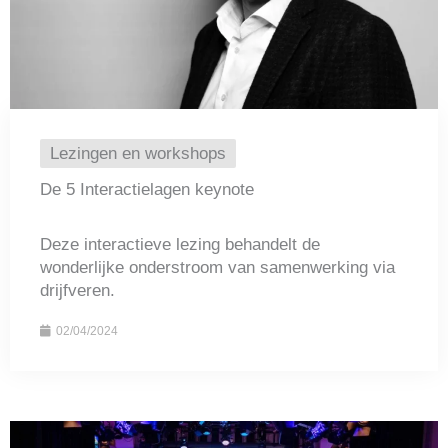
Lezingen en workshops
De 5 Interactielagen keynote
Deze interactieve lezing behandelt de
wonderlijke onderstroom van samenwerking via
drijfveren.
02/04/2024