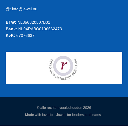
@:
info@jawel.nu
BTW:
NL856820507B01
Bank:
NL94RABO0106662473
KvK:
67076637
© alle rechten voorbehouden 2026
Made with love for - Jawel, for leaders and teams -