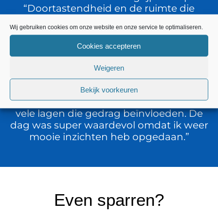
“Doortastendheid en de ruimte die
wordt geboden door Jaap aan de groep
Wij gebruiken cookies om onze website en onze service te optimaliseren.
om zelf invulling te geven aan de dag en
de mogelijkheid om daarin te stretchen.
Cookies accepteren
Jaap weet als geen ander een veilige
omgeving te creëren en de groep op
Weigeren
samenwerking een stap verder te
helpen door zowel persoonlijk als
Bekijk voorkeuren
collectief inzicht te verschaffen op de
vele lagen die gedrag beïnvloeden. De
dag was super waardevol omdat ik weer
mooie inzichten heb opgedaan.”
Even sparren?