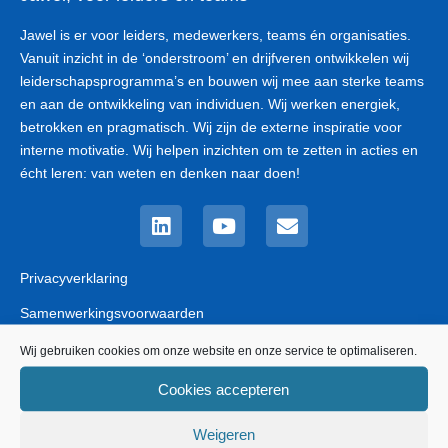
Jawel is er voor leiders, medewerkers, teams én organisaties.
Vanuit inzicht in de ‘onderstroom’ en drijfveren ontwikkelen wij
leiderschapsprogramma’s en bouwen wij mee aan sterke teams
en aan de ontwikkeling van individuen. Wij werken energiek,
betrokken en pragmatisch. Wij zijn de externe inspiratie voor
interne motivatie. Wij helpen inzichten om te zetten in acties en
écht leren: van weten en denken naar doen!
Linkedin
Youtube
Envelope
Privacyverklaring
Samenwerkingsvoorwaarden
Corona protocol
Wij gebruiken cookies om onze website en onze service te optimaliseren.
Klachtenprocedure
Cookies accepteren
Weigeren