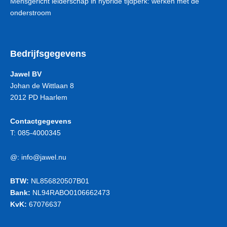
Mensgericht leiderschap in hybride tijdperk: werken met de
onderstroom
Bedrijfsgegevens
Jawel BV
Johan de Wittlaan 8
2012 PD Haarlem
Contactgegevens
T:
085-4000345
@:
info@jawel.nu
BTW:
NL856820507B01
Bank:
NL94RABO0106662473
KvK:
67076637