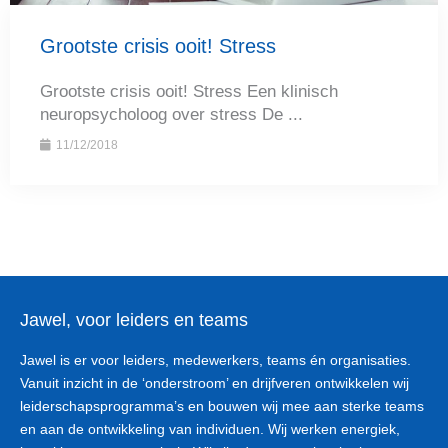
Grootste crisis ooit! Stress
Grootste crisis ooit! Stress Een klinisch
neuropsycholoog over stress De ...
11/12/2018
Jawel, voor leiders en teams
Jawel is er voor leiders, medewerkers, teams én organisaties.
Vanuit inzicht in de ‘onderstroom’ en drijfveren ontwikkelen wij
leiderschapsprogramma’s en bouwen wij mee aan sterke teams
en aan de ontwikkeling van individuen. Wij werken energiek,